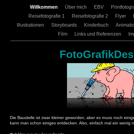
Willkommen
Über mich
EBV
Printfotogr
Reisefotografie 1
Reisefotografie 2
Flyer
Illustrationen
Storyboards
Kinderbuch
Animati
Film
Links und Referenzen
Im
FotoGrafikDes
Die Baustelle ist zwar kleiner geworden, aber es muss noch eini
kann man schon einiges entdecken. Also, einfach mal ein wenig ru